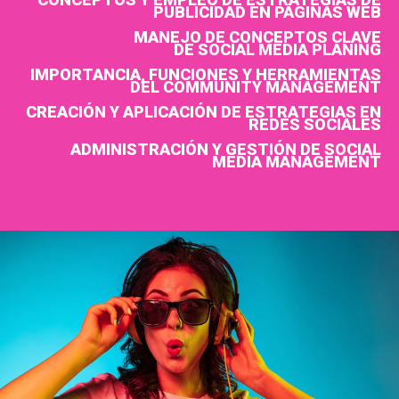
PUBLICIDAD EN PÁGINAS WEB
MANEJO DE CONCEPTOS CLAVE
DE SOCIAL MEDIA PLANING
IMPORTANCIA, FUNCIONES Y HERRAMIENTAS
DEL COMMUNITY MANAGEMENT
CREACIÓN Y APLICACIÓN DE ESTRATEGIAS EN
REDES SOCIALES
ADMINISTRACIÓN Y GESTIÓN DE SOCIAL
MEDIA MANAGEMENT