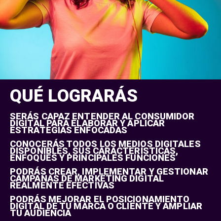
QUÉ LOGRARÁS
SERÁS CAPAZ ENTENDER AL CONSUMIDOR
DIGITAL PARA ELABORAR Y APLICAR
ESTRATEGIAS ENFOCADAS
CONOCERÁS TODOS LOS MEDIOS DIGITALES
DISPONIBLES, SUS CARACTERÍSTICAS,
ENFOQUES Y PRINCIPALES FUNCIONES
PODRÁS CREAR, IMPLEMENTAR Y GESTIONAR
CAMPAÑAS DE MARKETING DIGITAL
REALMENTE EFECTIVAS
PODRÁS MEJORAR EL POSICIONAMIENTO
DIGITAL DE TU MARCA O CLIENTE Y AMPLIAR
TU AUDIENCIA